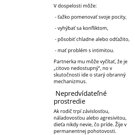
V dospelosti môže:
- ťažko pomenovať svoje pocity,
- vyhýbať sa konfliktom,
- pôsobiť chladne alebo odťažito,
- mať problém s intimitou.
Partnerka mu môže vyčítať, že je
„citovo nedostupný“, no v
skutočnosti ide o starý obranný
mechanizmus.
Nepredvídateľné
prostredie
Ak rodič trpí závislosťou,
náladovosťou alebo agresivitou,
dieťa nikdy nevie, čo príde. Žije v
permanentnej pohotovosti.