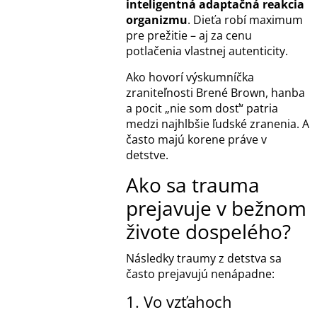
inteligentná adaptačná reakcia
organizmu
. Dieťa robí maximum
pre prežitie – aj za cenu
potlačenia vlastnej autenticity.
Ako hovorí výskumníčka
zraniteľnosti
Brené Brown
, hanba
a pocit „nie som dosť“ patria
medzi najhlbšie ľudské zranenia. A
často majú korene práve v
detstve.
Ako sa trauma
prejavuje v bežnom
živote dospelého?
Následky traumy z detstva sa
často prejavujú nenápadne:
1. Vo vzťahoch