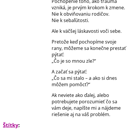
Pochopenie toho, ako trauma
vzniká, je prvým krokom k zmene.
Nie k obviňovaniu rodičov.
Nie k sebaľútosti.
Ale k väčšej láskavosti voči sebe.
Pretože keď pochopíme svoje
rany, môžeme sa konečne prestať
pýtať:
„Čo je so mnou zle?“
A začať sa pýtať:
„Čo sa mi stalo – a ako si dnes
môžem pomôcť?“
Ak neviete ako ďalej, alebo
potrebujete porozumieť čo sa
vám deje, napíšte mi a nájdeme
riešenie aj na váš problém.
Štítky
: