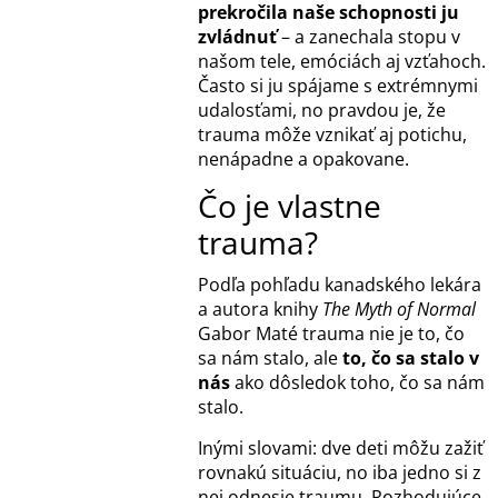
prekročila naše schopnosti ju
zvládnuť
– a zanechala stopu v
našom tele, emóciách aj vzťahoch.
Často si ju spájame s extrémnymi
udalosťami, no pravdou je, že
trauma môže vznikať aj potichu,
nenápadne a opakovane.
Čo je vlastne
trauma?
Podľa pohľadu kanadského lekára
a autora knihy
The Myth of Normal
Gabor Maté
trauma nie je to, čo
sa nám stalo, ale
to, čo sa stalo v
nás
ako dôsledok toho, čo sa nám
stalo.
Inými slovami: dve deti môžu zažiť
rovnakú situáciu, no iba jedno si z
nej odnesie traumu. Rozhodujúce