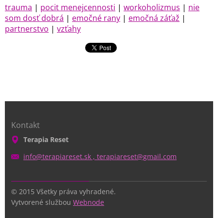
trauma
|
pocit menejcennosti
|
workoholizmus
|
nie
som dosť dobrá
|
emočné rany
|
emočná záťaž
|
partnerstvo
|
vzťahy
Kontakt
Terapia Reset
info@terapiareset.sk , terapiareset@gmail.com
© 2015 Všetky práva vyhradené.
Vytvorené službou
Webnode