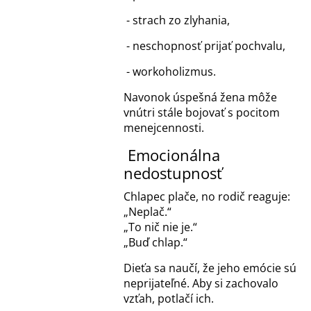
- strach zo zlyhania,
- neschopnosť prijať pochvalu,
- workoholizmus.
Navonok úspešná žena môže
vnútri stále bojovať s pocitom
menejcennosti.
Emocionálna
nedostupnosť
Chlapec plače, no rodič reaguje:
„Neplač.“
„To nič nie je.“
„Buď chlap.“
Dieťa sa naučí, že jeho emócie sú
neprijateľné. Aby si zachovalo
vzťah, potlačí ich.