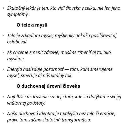
Skutočný lekár je ten, kto vidí človeka v celku, nie len jeho
symptómy.
O tele a mysli
Telo je zrkadlom mysle; myšlienky dokážu posilňovať aj
oslabovať.
Ak chceme zmeniť zdravie, musíme zmeniť aj to, ako
myslíme.
Energia nasleduje pozornosť — tam, kam smerujeme
myseľ, smeruje aj náš vitálny tok.
O
duchovnej úrovni človeka
Najhlbšie uzdravenie sa deje tam, kde sa dotýkame svojej
vnútornej podstaty.
Naša duchovná identita je trvalejšia než telo či emócie;
práve tam začína skutočná transformácia.