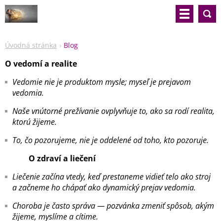
Úvodná stránka
Blog
O vedomí a realite
Vedomie nie je produktom mysle; myseľ je prejavom
vedomia.
Naše vnútorné prežívanie ovplyvňuje to, ako sa rodí realita,
ktorú žijeme.
To, čo pozorujeme, nie je oddelené od toho, kto pozoruje.
O zdraví a liečení
Liečenie začína vtedy, keď prestaneme vidieť telo ako stroj
a začneme ho chápať ako dynamický prejav vedomia.
Choroba je často správa — pozvánka zmeniť spôsob, akým
žijeme, myslíme a cítime.