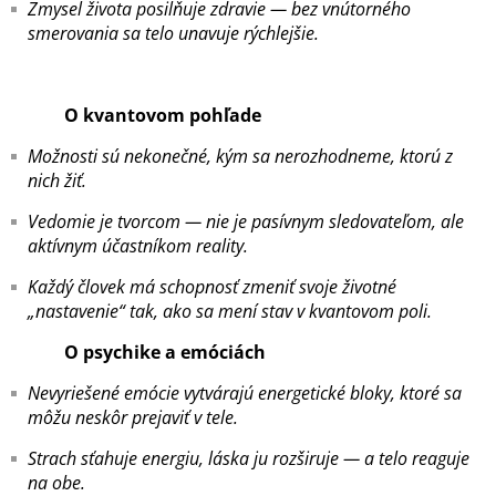
Zmysel života posilňuje zdravie — bez vnútorného
smerovania sa telo unavuje rýchlejšie.
O
kvantovom pohľade
Možnosti sú nekonečné, kým sa nerozhodneme, ktorú z
nich žiť.
Vedomie je tvorcom — nie je pasívnym sledovateľom, ale
aktívnym účastníkom reality.
Každý človek má schopnosť zmeniť svoje životné
„nastavenie“ tak, ako sa mení stav v kvantovom poli.
O psychike a emóciách
Nevyriešené emócie vytvárajú energetické bloky, ktoré sa
môžu neskôr prejaviť v tele.
Strach sťahuje energiu, láska ju rozširuje — a telo reaguje
na obe.