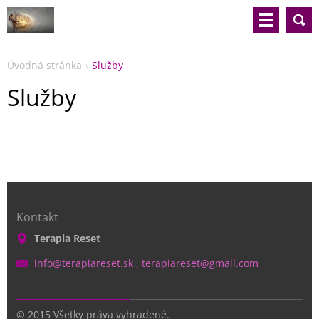
Úvodná stránka
Služby
Služby
Kontakt
Terapia Reset
info@terapiareset.sk , terapiareset@gmail.com
© 2015 Všetky práva vyhradené.