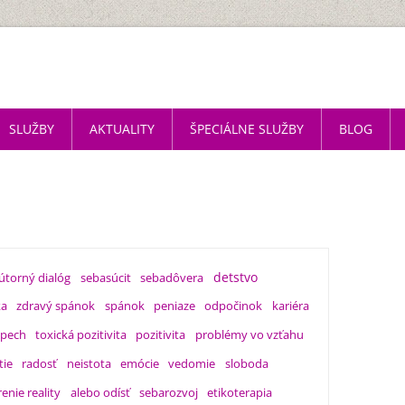
SLUŽBY
AKTUALITY
ŠPECIÁLNE SLUŽBY
BLOG
detstvo
útorný dialóg
sebasúcit
sebadôvera
ka
zdravý spánok
spánok
peniaze
odpočinok
kariéra
pech
toxická pozitivita
pozitivita
problémy vo vzťahu
tie
radosť
neistota
emócie
vedomie
sloboda
enie reality
alebo odísť
sebarozvoj
etikoterapia