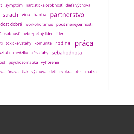
sť
symptóm
narcistická osobnosť
dieťa výchova
partnerstvo
strach
vina
hanba
 dosť dobrá
workoholizmus
pocit menejcennosti
ká osobnosť
nebezpečný líder
líder
práca
rodina
ti
toxické vzťahy
komunita
sebahodnota
 vzťah
medziľudské vzťahy
osť
psychosomatika
vyhorenie
ava
únava
tlak
výchova
deti
svokra
otec
matka