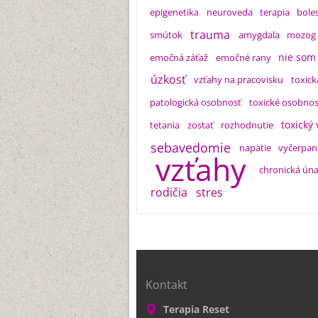
epigenetika
neuroveda
terapia
bole
trauma
smútok
amygdala
mozog
nie som
emočná záťaž
emočné rany
úzkosť
vzťahy na pracovisku
toxic
patologická osobnosť
toxické osobnos
toxický
tetania
zostať
rozhodnutie
sebavedomie
napätie
vyčerpan
vzťahy
chronická ún
rodičia
stres
Kontakt
Terapia Reset