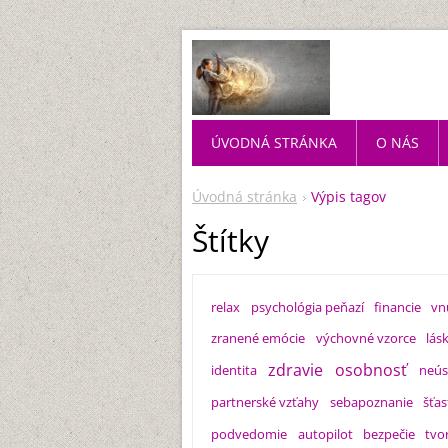
ÚVODNÁ STRÁNKA
O NÁS
Úvodná stránka
Výpis tagov
Štítky
relax
psychológia peňazí
financie
vn
zranené emócie
výchovné vzorce
lás
zdravie
osobnosť
identita
neús
partnerské vzťahy
sebapoznanie
šťas
podvedomie
autopilot
bezpečie
tvor