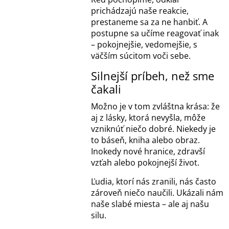
prichádzajú naše reakcie,
prestaneme sa za ne hanbiť. A
postupne sa učíme reagovať inak
– pokojnejšie, vedomejšie, s
väčším súcitom voči sebe.
Silnejší príbeh, než sme
čakali
Možno je v tom zvláštna krása: že
aj z lásky, ktorá nevyšla, môže
vzniknúť niečo dobré. Niekedy je
to báseň, kniha alebo obraz.
Inokedy nové hranice, zdravší
vzťah alebo pokojnejší život.
Ľudia, ktorí nás zranili, nás často
zároveň niečo naučili. Ukázali nám
naše slabé miesta – ale aj našu
silu.