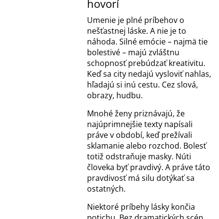
hovorí
Umenie je plné príbehov o
nešťastnej láske. A nie je to
náhoda. Silné emócie – najmä tie
bolestivé – majú zvláštnu
schopnosť prebúdzať kreativitu.
Keď sa city nedajú vysloviť nahlas,
hľadajú si inú cestu. Cez slová,
obrazy, hudbu.
Mnohé ženy priznávajú, že
najúprimnejšie texty napísali
práve v období, keď prežívali
sklamanie alebo rozchod. Bolesť
totiž odstraňuje masky. Núti
človeka byť pravdivý. A práve táto
pravdivosť má silu dotýkať sa
ostatných.
Niektoré príbehy lásky končia
potichu. Bez dramatických scén.