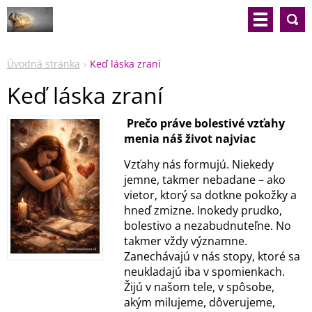
Úvodná stránka
Keď láska zraní
Keď láska zraní
Prečo práve bolestivé vzťahy
menia náš život najviac
Vzťahy nás formujú. Niekedy
jemne, takmer nebadane – ako
vietor, ktorý sa dotkne pokožky a
hneď zmizne. Inokedy prudko,
bolestivo a nezabudnuteľne. No
takmer vždy významne.
Zanechávajú v nás stopy, ktoré sa
neukladajú iba v spomienkach.
Žijú v našom tele, v spôsobe,
akým milujeme, dôverujeme,