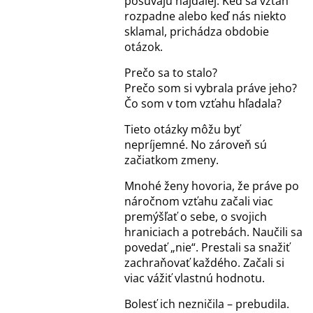
posúvajú najďalej. Keď sa vzťah
rozpadne alebo keď nás niekto
sklamal, prichádza obdobie
otázok.
Prečo sa to stalo?
Prečo som si vybrala práve jeho?
Čo som v tom vzťahu hľadala?
Tieto otázky môžu byť
nepríjemné. No zároveň sú
začiatkom zmeny.
Mnohé ženy hovoria, že práve po
náročnom vzťahu začali viac
premýšľať o sebe, o svojich
hraniciach a potrebách. Naučili sa
povedať „nie“. Prestali sa snažiť
zachraňovať každého. Začali si
viac vážiť vlastnú hodnotu.
Bolesť ich nezničila – prebudila.