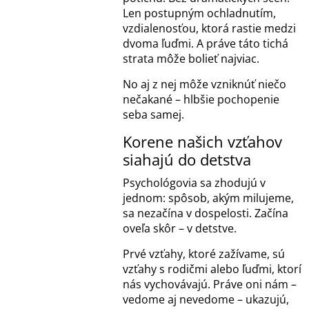
Len postupným ochladnutím,
vzdialenosťou, ktorá rastie medzi
dvoma ľuďmi. A práve táto tichá
strata môže bolieť najviac.
No aj z nej môže vzniknúť niečo
nečakané – hlbšie pochopenie
seba samej.
Korene našich vzťahov
siahajú do detstva
Psychológovia sa zhodujú v
jednom: spôsob, akým milujeme,
sa nezačína v dospelosti. Začína
oveľa skôr – v detstve.
Prvé vzťahy, ktoré zažívame, sú
vzťahy s rodičmi alebo ľuďmi, ktorí
nás vychovávajú. Práve oni nám –
vedome aj nevedome – ukazujú,