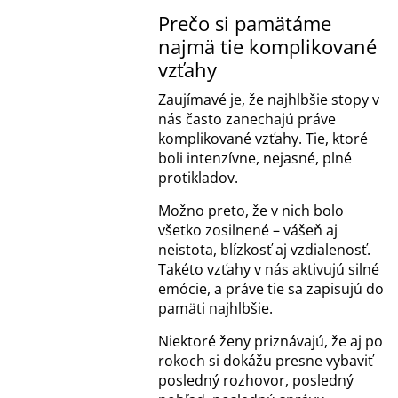
Prečo si pamätáme
najmä tie komplikované
vzťahy
Zaujímavé je, že najhlbšie stopy v
nás často zanechajú práve
komplikované vzťahy. Tie, ktoré
boli intenzívne, nejasné, plné
protikladov.
Možno preto, že v nich bolo
všetko zosilnené – vášeň aj
neistota, blízkosť aj vzdialenosť.
Takéto vzťahy v nás aktivujú silné
emócie, a práve tie sa zapisujú do
pamäti najhlbšie.
Niektoré ženy priznávajú, že aj po
rokoch si dokážu presne vybaviť
posledný rozhovor, posledný