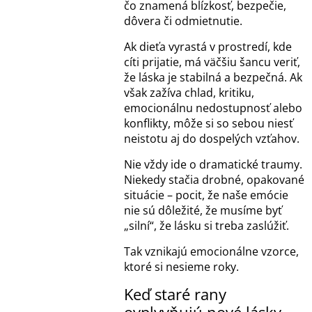
čo znamená blízkosť, bezpečie,
dôvera či odmietnutie.
Ak dieťa vyrastá v prostredí, kde
cíti prijatie, má väčšiu šancu veriť,
že láska je stabilná a bezpečná. Ak
však zažíva chlad, kritiku,
emocionálnu nedostupnosť alebo
konflikty, môže si so sebou niesť
neistotu aj do dospelých vzťahov.
Nie vždy ide o dramatické traumy.
Niekedy stačia drobné, opakované
situácie – pocit, že naše emócie
nie sú dôležité, že musíme byť
„silní“, že lásku si treba zaslúžiť.
Tak vznikajú emocionálne vzorce,
ktoré si nesieme roky.
Keď staré rany