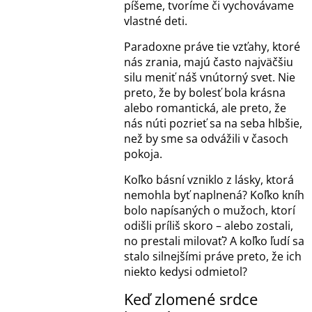
píšeme, tvoríme či vychovávame
vlastné deti.
Paradoxne práve tie vzťahy, ktoré
nás zrania, majú často najväčšiu
silu meniť náš vnútorný svet. Nie
preto, že by bolesť bola krásna
alebo romantická, ale preto, že
nás núti pozrieť sa na seba hlbšie,
než by sme sa odvážili v časoch
pokoja.
Koľko básní vzniklo z lásky, ktorá
nemohla byť naplnená? Koľko kníh
bolo napísaných o mužoch, ktorí
odišli príliš skoro – alebo zostali,
no prestali milovať? A koľko ľudí sa
stalo silnejšími práve preto, že ich
niekto kedysi odmietol?
Keď zlomené srdce