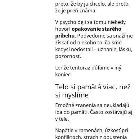
preto, že by ju chcelo, ale preto,
že je preň známa.
V psychológii sa tomu niekedy
hovorí
opakovanie starého
príbehu
. Podvedome sa snažíme
získať od niekoho to, čo sme
kedysi nedostali – uznanie, lásku,
pozornosť.
Lenže tentoraz dúfame v iný
koniec.
Telo si pamätá viac, než
si myslíme
Emočné zranenia sa neukladajú
iba do pamäti. Často zostávajú aj
v tele.
Napätie v ramenách, úzkosť pri
konfliktoch, strach z opustenia