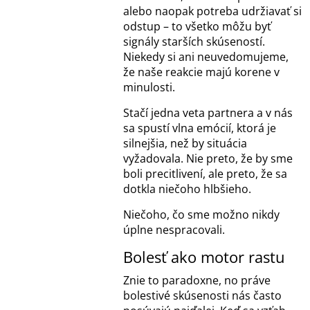
alebo naopak potreba udržiavať si
odstup – to všetko môžu byť
signály starších skúseností.
Niekedy si ani neuvedomujeme,
že naše reakcie majú korene v
minulosti.
Stačí jedna veta partnera a v nás
sa spustí vlna emócií, ktorá je
silnejšia, než by situácia
vyžadovala. Nie preto, že by sme
boli precitlivení, ale preto, že sa
dotkla niečoho hlbšieho.
Niečoho, čo sme možno nikdy
úplne nespracovali.
Bolesť ako motor rastu
Znie to paradoxne, no práve
bolestivé skúsenosti nás často