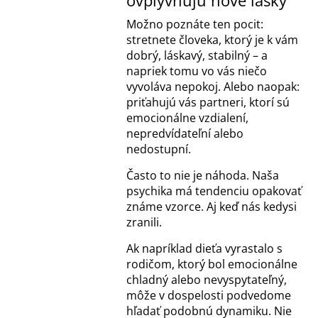
ovplyvňujú nové lásky
Možno poznáte ten pocit:
stretnete človeka, ktorý je k vám
dobrý, láskavý, stabilný – a
napriek tomu vo vás niečo
vyvoláva nepokoj. Alebo naopak:
priťahujú vás partneri, ktorí sú
emocionálne vzdialení,
nepredvídateľní alebo
nedostupní.
Často to nie je náhoda. Naša
psychika má tendenciu opakovať
známe vzorce. Aj keď nás kedysi
zranili.
Ak napríklad dieťa vyrastalo s
rodičom, ktorý bol emocionálne
chladný alebo nevyspytateľný,
môže v dospelosti podvedome
hľadať podobnú dynamiku. Nie