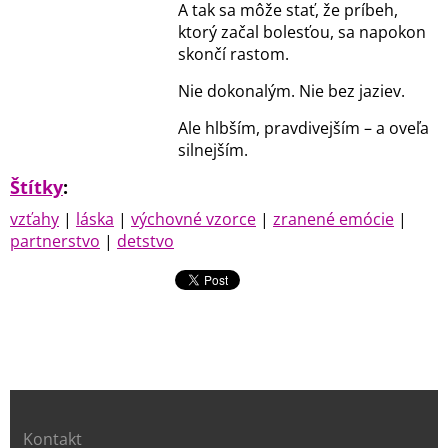
A tak sa môže stať, že príbeh,
ktorý začal bolesťou, sa napokon
skončí rastom.
Nie dokonalým. Nie bez jaziev.
Ale hlbším, pravdivejším – a oveľa
silnejším.
Štítky
:
vzťahy
|
láska
|
výchovné vzorce
|
zranené emócie
|
partnerstvo
|
detstvo
Kontakt